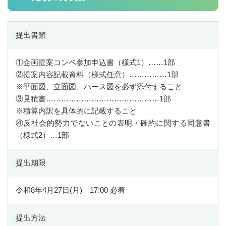
DVDリスト
提出書類
知的財産マッチング
知的財産マッチング会
①企画提案コンペ参加申込書（様式1）……1部
静岡県知的財産活用研究会
②提案内容記載資料（様式任意）……………1部
※平面図、立面図、パース図を必ず添付すること
知財活用アイデアプレゼン大会
③見積書………………………………………1部
※積算内訳を具体的に記載すること
令和7年度 知財活用アイデアプレゼン大会
④反社会的勢力でないことの表明・確約に関する同意書
第10回知財活用アイデアプレゼン大会 審査結果
（様式2）…1部
第10回知財活用アイデアプレゼン大会 本大会動画
提出期限
専門家派遣事業
専門家派遣制度
令和8年4月27日(月) 17:00 必着
登録専門家の方へ
提出方法
専門家登録希望の方へ