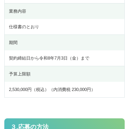
DX・生産性向上チーム
業務内容
ISO9001内部監査員養成講座
IoT大学連携講座
仕様書のとおり
ICT人材育成プロデューサー事業
期間
中小企業DX化支援事業
地域経済牽引企業の創出支援事業
契約締結日から令和8年7月3日（金）まで
知財学生プレゼン大会
予算上限額
Go-Tech補助事業
静岡県IoT活用研究会
2,530,000円（税込）（内消費税 230,000円）
事業プロデュース事業
中小企業等外国出願支援事業
DVD貸出
３.応募の方法
DVD貸出