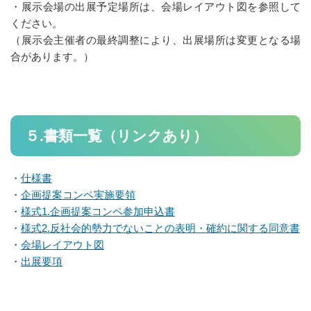
・展示会場の出展予定場所は、会場レイアウト図を参照して
ください。
7/10中小受託取引適正化推進講習会 当日資料 ダウンロードサ
イト
（展示会主催者の最終調整により、出展場所は変更となる場
合があります。）
ウェルネス・フーズ産業支援センター
食品関連産業支援
ウェルネス関連産業支援
５.書類一覧（リンクあり）
個人情報保護方針
・
仕様書
お問い合せ
・
企画提案コンペ実施要領
お問い合せ
・
様式1.企画提案コンペ参加申込書
・
様式2.反社会的勢力でないことの表明・確約に関する同意書
電子相談室
・
会場レイアウト図
創業スキルアップサロン
・
出展要項