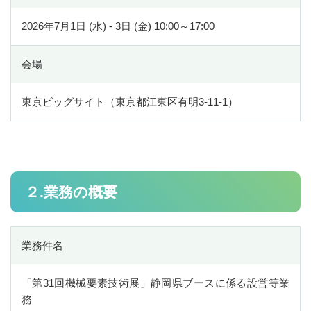
令和8年度用様式等
2026年7月1日 (水) - 3日 (金) 10:00～17:00
研究開発支援チーム
会場
研究開発支援チーム
東京ビッグサイト（東京都江東区有明3-11-1）
成長産業販路開拓事業
EV・自動運転化等技術革新対応促進事業
静岡型航空産業育成事業
リーディング産業育成事業
２.業務の概要
医療機器産業基盤強化推進事業
産学官技術交流促進事業
業務件名
ロボット導入支援事業
「第31回機械要素技術展」静岡県ブースに係る設営等業
DX・生産性向上チーム
務