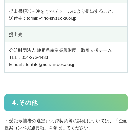
専門家派遣活用事例紹介
提出書類①～④を すべてメールにより提出すること。
送付先：torihiki@ric-shizuoka.or.jp
脱炭素化支援チーム
経営革新支援チーム
提出先
経営革新支援チーム
公益財団法人 静岡県産業振興財団 取引支援チーム
ものづくり生産性向上推進人材育成事業
TEL：054-273-4433
E-mail：torihiki@ric-shizuoka.or.jp
経営革新計画支援事業
令和８年度中小企業等収益力向上（賃上げ環境整備）事業費補助
金について
取引支援チーム
４.その他
取引支援チーム
受託中小企業振興事業
・受託候補者の選定および契約等の詳細については、「企画
提案コンペ実施要領」を参照してください。
販売戦略構築支援事業