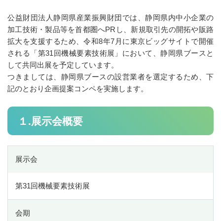
創業者成長支援事業
公益財団法人静岡県産業振興財団では、静岡県内中小企業の
加工技術・製品等を首都圏へPRし、新規取引先の開拓や販路
市町等創業支援機関担当者支援事業
拡大を支援するため、令和8年7月に東京ビッグサイトで開催
される「第31回機械要素技術展」において、静岡県ブースと
静岡県内大学発ベンチャー支援協議会
して共同出展を予定しています。
大学等の研究シーズと県内企業のマッチング促進事業
つきましては、静岡県ブースの設営業者を選定するため、下
記のとおり企画提案コンペを実施します。
地域創生起業支援事業(創業者向け補助金)
地域創生起業支援事業(創業者向け補助金)
１.展示会概要
令和3年度交付決定者用書類
令和4年度交付決定者用書類
展示会
令和5年度交付決定者用書類
令和6年度交付決定者用書類
第31回機械要素技術展
R8地域創生起業支援金
会期
令和7年度交付決定者用書類