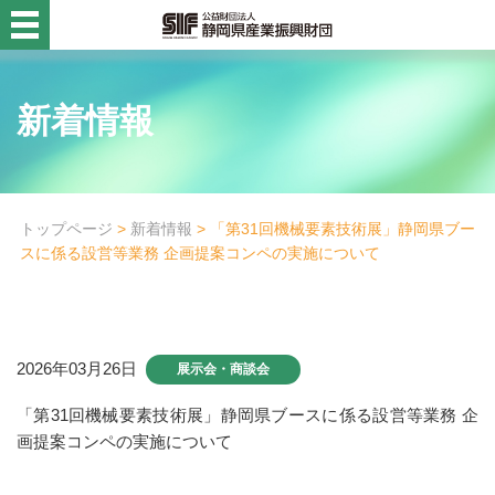
静岡県産業振興財団
新着情報
活用例・コラム
財団概要
目的別
トップページ
>
新着情報
> 「第31回機械要素技術展」静岡県ブー
スに係る設営等業務 企画提案コンペの実施について
事業名から探す
診断設備チーム
診断設備チーム
2026年03月26日
展示会・商談会
高度化資金貸付診断
「第31回機械要素技術展」静岡県ブースに係る設営等業務 企
画提案コンペの実施について
企画・創業支援チーム
企画・創業支援チーム