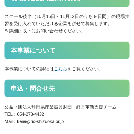
専門家派遣活用事例紹介
スクール後半（10月15日～11月12日のうち９日間）の現場実
脱炭素化支援チーム
習を受け入れていただける企業を併せて募集します。
※詳細は以下にお問い合わせください。
経営革新支援チーム
経営革新支援チーム
本事業について
ものづくり生産性向上推進人材育成事業
本事業についての詳細は
こちら
をご覧ください。
経営革新計画支援事業
令和８年度中小企業等収益力向上（賃上げ環境整備）事業費補助
金について
申込・問合せ先
取引支援チーム
公益財団法人静岡県産業振興財団 経営革新支援チーム
取引支援チーム
TEL：054-273-4432
Mail：keiei@ric-shizuoka.or.jp
受託中小企業振興事業
販売戦略構築支援事業