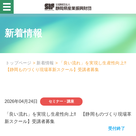
静岡県産業振興財団
新着情報
活用例・コラム
財団概要
目的別
トップページ
>
新着情報
> 「良い流れ」を実現し生産性向上‼
【静岡ものづくり現場革新スクール】受講者募集
事業名から探す
診断設備チーム
診断設備チーム
2026年04月24日
セミナー・講座
高度化資金貸付診断
「良い流れ」を実現し生産性向上‼ 【静岡ものづくり現場革
新スクール】受講者募集
企画・創業支援チーム
受付終了
企画・創業支援チーム