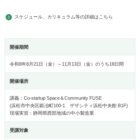
令和8年度用様式等
スケジュール、カリキュラム等の詳細はこちら
研究開発支援チーム
研究開発支援チーム
成長産業販路開拓事業
開催期間
EV・自動運転化等技術革新対応促進事業
令和8年8月21日（金）～11月13日（金）のうち18日間
静岡型航空産業育成事業
リーディング産業育成事業
開催場所
医療機器産業基盤強化推進事業
講義：Co-startup Space＆Community FUSE
産学官技術交流促進事業
(浜松市中央区鍛冶町100-1 ザザシティ浜松中央館 B1F)
現場実習：静岡県西部地域の中小製造業
ロボット導入支援事業
DX・生産性向上チーム
受講対象