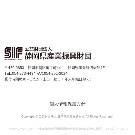
7/10中小受託取引適正化推進講習会 当日資料 ダウンロードサ
イト
ウェルネス・フーズ産業支援センター
食品関連産業支援
ウェルネス関連産業支援
個人情報保護方針
〒420-0853 静岡市葵区追手町44-1 静岡県産業経済会館4F
TEL:054-273-4434 FAX:054-251-3024
お問い合せ
受付時間8:30～17:15（土日・祝日・年末年始は除く）
お問い合せ
電子相談室
個人情報保護方針
創業スキルアップサロン
Copyright © 公益財団法人 静岡県産業振興財団 All Rights Reserved.
このホームページは、中小企業地域資源活用等促進事業の助成金を活用して作成したもので
す。