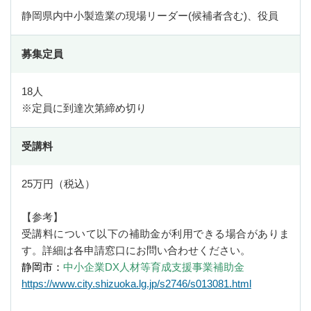
DX・生産性向上チーム
静岡県内中小製造業の現場リーダー(候補者含む)、役員
ISO9001内部監査員養成講座
IoT大学連携講座
募集定員
ICT人材育成プロデューサー事業
18人
中小企業DX化支援事業
※定員に到達次第締め切り
地域経済牽引企業の創出支援事業
受講料
知財学生プレゼン大会
Go-Tech補助事業
25万円（税込）
静岡県IoT活用研究会
【参考】
事業プロデュース事業
受講料について以下の補助金が利用できる場合がありま
す。詳細は各申請窓口にお問い合わせください。
中小企業等外国出願支援事業
静岡市：
中小企業DX人材等育成支援事業補助金
https://www.city.shizuoka.lg.jp/s2746/s013081.html
DVD貸出
DVD貸出