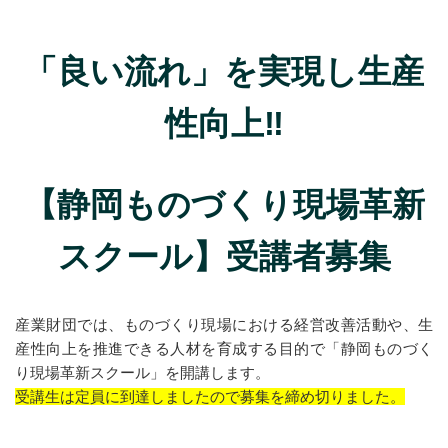
創業者成長支援事業
「良い流れ」を実現し生産
市町等創業支援機関担当者支援事業
静岡県内大学発ベンチャー支援協議会
性向上‼
大学等の研究シーズと県内企業のマッチング促進事業
地域創生起業支援事業(創業者向け補助金)
【静岡ものづくり現場革新
地域創生起業支援事業(創業者向け補助金)
スクール】受講者募集
令和3年度交付決定者用書類
令和4年度交付決定者用書類
産業財団では、ものづくり現場における経営改善活動や、生
令和5年度交付決定者用書類
産性向上を推進できる人材を育成する目的で「静岡ものづく
令和6年度交付決定者用書類
り現場革新スクール」を開講します。
受講生は定員に到達しましたので募集を締め切りました。
R8地域創生起業支援金
令和7年度交付決定者用書類