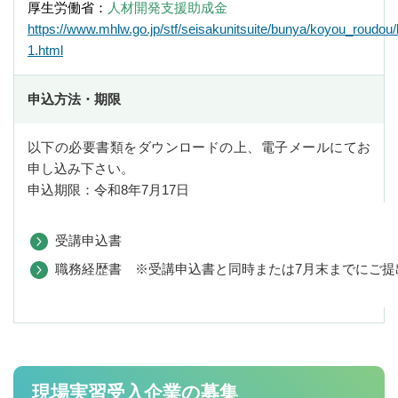
厚生労働省：
人材開発支援助成金
https://www.mhlw.go.jp/stf/seisakunitsuite/bunya/koyou_roudou
DVDリスト
1.html
知的財産マッチング
知的財産マッチング会
申込方法・期限
静岡県知的財産活用研究会
以下の必要書類をダウンロードの上、電子メールにてお
知財活用アイデアプレゼン大会
申し込み下さい。
申込期限：令和8年7月17日
令和7年度 知財活用アイデアプレゼン大会
第10回知財活用アイデアプレゼン大会 審査結果
受講申込書
第10回知財活用アイデアプレゼン大会 本大会動画
職務経歴書 ※受講申込書と同時または7月末までにご提
専門家派遣事業
専門家派遣制度
登録専門家の方へ
現場実習受入企業の募集
専門家登録希望の方へ