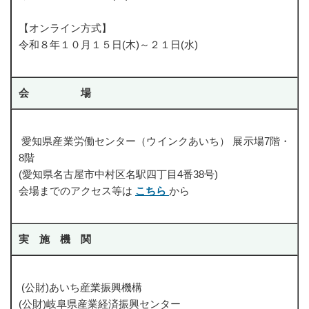
DVDリスト
【オンライン方式】
令和８年１０月１５日(木)～２１日(水)
知的財産マッチング
知的財産マッチング会
会 場
静岡県知的財産活用研究会
知財活用アイデアプレゼン大会
愛知県産業労働センター（ウインクあいち） 展示場7階・
令和7年度 知財活用アイデアプレゼン大会
8階
(愛知県名古屋市中村区名駅四丁目4番38号)
第10回知財活用アイデアプレゼン大会 審査結果
会場までのアクセス等は
こちら
から
第10回知財活用アイデアプレゼン大会 本大会動画
専門家派遣事業
実 施 機 関
専門家派遣制度
登録専門家の方へ
(公財)あいち産業振興機構
(公財)岐阜県産業経済振興センター
専門家登録希望の方へ