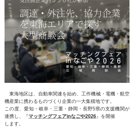
令和8年度用様式等
研究開発支援チーム
研究開発支援チーム
成長産業販路開拓事業
EV・自動運転化等技術革新対応促進事業
静岡型航空産業育成事業
リーディング産業育成事業
医療機器産業基盤強化推進事業
東海地区は、自動車関連を始め、工作機械・電機・航空
産学官技術交流促進事業
機産業に携わるものづくり企業の一大集積地です。
この度、愛知・岐阜・三重・静岡・長野5県の支援機関が
ロボット導入支援事業
連携し、
『
マッチングフェ
アinなごや2026
』を開催
DX・生産性向上チーム
します。