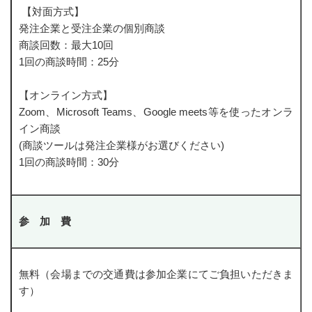
【対面方式】
7/10中小受託取引適正化推進講習会 当日資料 ダウンロードサ
発注企業と受注企業の個別商談
イト
商談回数：最大10回
1回の商談時間：25分
ウェルネス・フーズ産業支援センター
【オンライン方式】
食品関連産業支援
Zoom、Microsoft Teams、Google meets等を使ったオンラ
ウェルネス関連産業支援
イン商談
(商談ツールは発注企業様がお選びください)
個人情報保護方針
1回の商談時間：30分
お問い合せ
お問い合せ
参 加 費
電子相談室
創業スキルアップサロン
無料（会場までの交通費は参加企業にてご負担いただきま
す）