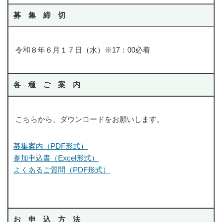
募 集 締 切
令和８年６月１７日（水）※17：00必着
各 種 ご 案 内
こちらから、ダウンロードをお願いします。
募集案内（PDF形式）
参加申込書（Excel形式）
よくあるご質問（PDF形式）
お 申 込 方 法