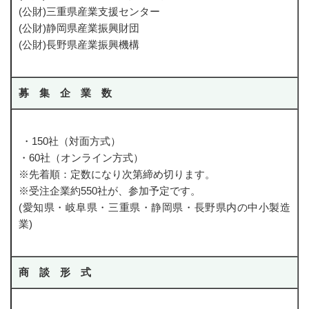
(公財)三重県産業支援センター
専門家派遣活用事例紹介
(公財)静岡県産業振興財団
(公財)長野県産業振興機構
脱炭素化支援チーム
経営革新支援チーム
募 集 企 業 数
経営革新支援チーム
ものづくり生産性向上推進人材育成事業
・150社（対面方式）
・60社（オンライン方式）
経営革新計画支援事業
※先着順：定数になり次第締め切ります。
令和８年度中小企業等収益力向上（賃上げ環境整備）事業費補助
※受注企業約550社が、参加予定です。
金について
(愛知県・岐阜県・三重県・静岡県・長野県内の中小製造
業)
取引支援チーム
取引支援チーム
商 談 形 式
受託中小企業振興事業
販売戦略構築支援事業