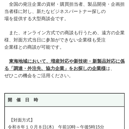
DX・生産性向上チーム
全国の発注企業の資材・購買担当者、製
品開発・企画担
当者様に対し、新たなビジネスパートナー探しの
ISO9001内部監査員養成講座
場を提供する大型商談会です。
IoT大学連携講座
また、オンライン方式での商談も行うため、遠方の企業
ICT人材育成プロデューサー事業
様、対面方式当日に参加ができない企業様も受注
中小企業DX化支援事業
企業様との商談が可能です。
地域経済牽引企業の創出支援事業
東海地域において、増産対応や新技術・新製品対応に係
知財学生プレゼン大会
る「調達・外注先、協力企業」をお探しの企業様
は、
ぜひこの機会をご活用ください。
Go-Tech補助事業
静岡県IoT活用研究会
事業プロデュース事業
開 催 日 時
中小企業等外国出願支援事業
DVD貸出
【対面方式】
令和８年１０月８日(木) 午前10時～午後5時15分
DVD貸出