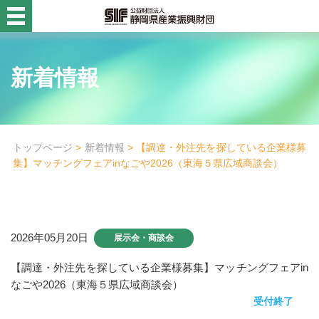
静岡県産業振興財団
新着情報
活用例・コラム
財団概要
目的別
トップページ
>
新着情報
> 【調達・外注先を探している企業様募
集】マッチングフェアinなごや2026（東海５県広域商談会）
事業名から探す
診断設備チーム
診断設備チーム
2026年05月20日
展示会・商談会
高度化資金貸付診断
【調達・外注先を探している企業様募集】マッチングフェアin
なごや2026（東海５県広域商談会）
企画・創業支援チーム
受付終了
企画・創業支援チーム