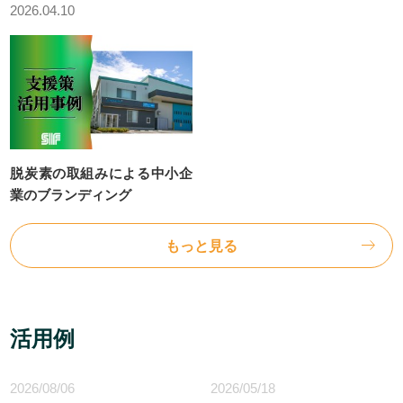
2026.04.10
7/10中小受託取引適正化推進講習会 当日資料 ダウンロードサ
イト
ウェルネス・フーズ産業支援センター
食品関連産業支援
ウェルネス関連産業支援
脱炭素の取組みによる中小企
個人情報保護方針
業のブランディング
お問い合せ
もっと見る
お問い合せ
電子相談室
活用例
創業スキルアップサロン
2026/08/06
2026/05/18