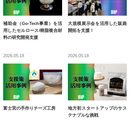
創業者成長支援事業
市町等創業支援機関担当者支援事業
補助金（Go-Tech事業）を活
大規模展示会を活用した販路
用したセルロース/樹脂複合材
開拓を支援！
静岡県内大学発ベンチャー支援協議会
料の研究開発支援
大学等の研究シーズと県内企業のマッチング促進事業
地域創生起業支援事業(創業者向け補助金)
2026.05.18
2026.05.18
地域創生起業支援事業(創業者向け補助金)
令和3年度交付決定者用書類
令和4年度交付決定者用書類
令和5年度交付決定者用書類
令和6年度交付決定者用書類
富士宮の手作りチーズ工房
地方初スタートアップのサス
テナブルな挑戦
R8地域創生起業支援金
令和7年度交付決定者用書類