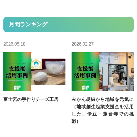
専門家派遣活用事例紹介
脱炭素化支援チーム
月間ランキング
経営革新支援チーム
2026.05.18
2026.02.27
経営革新支援チーム
ものづくり生産性向上推進人材育成事業
経営革新計画支援事業
令和８年度中小企業等収益力向上（賃上げ環境整備）事業費補助
金について
富士宮の手作りチーズ工房
みかん胡椒から地域を元気に
取引支援チーム
（地域創生起業支援金を活用
取引支援チーム
した、伊豆・蓮台寺での挑
戦）
受託中小企業振興事業
販売戦略構築支援事業