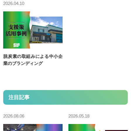
2026.04.10
令和8年度用様式等
研究開発支援チーム
研究開発支援チーム
成長産業販路開拓事業
EV・自動運転化等技術革新対応促進事業
脱炭素の取組みによる中小企
業のブランディング
静岡型航空産業育成事業
リーディング産業育成事業
医療機器産業基盤強化推進事業
注目記事
産学官技術交流促進事業
ロボット導入支援事業
2026.08.06
2026.05.18
DX・生産性向上チーム