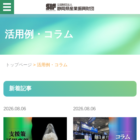
静岡県産業振興財団
活用例・コラム
活用例・コラム
財団概要
目的別
トップページ
> 活用例・コラム
事業名から探す
新着記事
診断設備チーム
診断設備チーム
2026.08.06
2026.08.06
高度化資金貸付診断
企画・創業支援チーム
企画・創業支援チーム