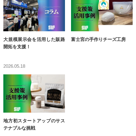
DX・生産性向上チーム
ISO9001内部監査員養成講座
IoT大学連携講座
ICT人材育成プロデューサー事業
大規模展示会を活用した販路
富士宮の手作りチーズ工房
中小企業DX化支援事業
開拓を支援！
地域経済牽引企業の創出支援事業
2026.05.18
知財学生プレゼン大会
Go-Tech補助事業
静岡県IoT活用研究会
事業プロデュース事業
中小企業等外国出願支援事業
地方初スタートアップのサス
DVD貸出
テナブルな挑戦
DVD貸出