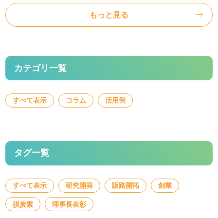
もっと見る
DVDリスト
知的財産マッチング
知的財産マッチング会
カテゴリ一覧
静岡県知的財産活用研究会
知財活用アイデアプレゼン大会
すべて表示
コラム
活用例
令和7年度 知財活用アイデアプレゼン大会
第10回知財活用アイデアプレゼン大会 審査結果
第10回知財活用アイデアプレゼン大会 本大会動画
タグ一覧
専門家派遣事業
専門家派遣制度
すべて表示
研究開発
販路開拓
創業
登録専門家の方へ
脱炭素
理事長表彰
専門家登録希望の方へ